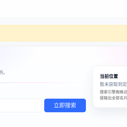
干磨群
上
已关闭评论
海
浅
深
spa