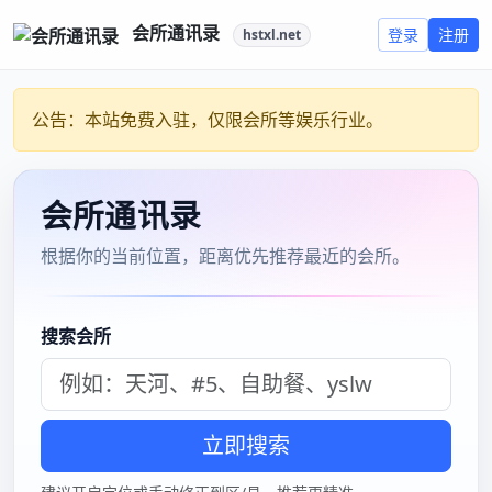
温州优雅岁月正规吗
温州男士高档SPa
温
2022年11月23日
|
已关闭评论
州
男
士
高
档
SPa
温州男士高档SPa
温
2022年11月23日
|
已关闭评论