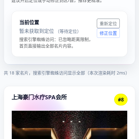
州
男
士
高
档
SPa