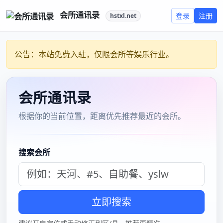
爱上海mm自荐
嘉定清河路敏敏足浴
嘉
2021年9月24日
|
已关闭评论
定
清
河
路
敏
敏
足
浴